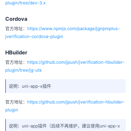
plugin/tree/dev-3.x
Cordova
官方地址：
https://www.npmjs.com/package/jgnpmplus-
jverification-cordova-plugin
HBuilder
官方地址：
https://github.com/jpush/jverification-hbuilder-
plugin/tree/jg-uts
说明：uni-app-x插件
官方地址：
https://github.com/jpush/jverification-hbuilder-
plugin
说明：uni-app插件（后续不再维护，建议使用uni-app-x