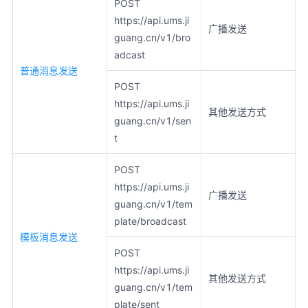
POST
https://api.ums.ji
广播发送
guang.cn/v1/bro
adcast
普通消息发送
POST
https://api.ums.ji
其他发送方式
guang.cn/v1/sen
t
POST
https://api.ums.ji
广播发送
guang.cn/v1/tem
plate/broadcast
模板消息发送
POST
https://api.ums.ji
其他发送方式
guang.cn/v1/tem
plate/sent