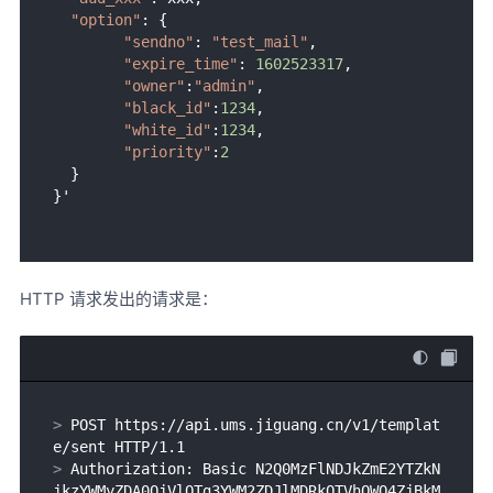
"option"
: {

"sendno"
: 
"test_mail"
,

"expire_time"
: 
1602523317
,

"owner"
:
"admin"
,

"black_id"
:
1234
,

"white_id"
:
1234
,

"priority"
:
2
  }

HTTP 请求发出的请求是：
> 
POST https://api.ums.jiguang.cn/v1/templat
e/sent HTTP/1.1
> 
Authorization: Basic N2Q0MzFlNDJkZmE2YTZkN
jkzYWMyZDA0OjVlOTg3YWM2ZDJlMDRkOTVhOWQ4ZjBkM