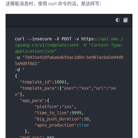
送模板消息时，使用 curl 命令的话，是这样写：
curl --insecure -X POST -v https:
//api.ums.j
iguang.cn/v1/template/sent -H "Content-Type: 
application/json"
-u 
"7d431e42dfa6a6d693ac2d04:5e987ac6d2e04d9
5a9d8f0d1"
-d '

{

"template_id"
:
10001
,

"template_para"
:{
"user"
:
"xxx"
,
"url"
:
"xx
x"
},

"app_para"
:{  

"platform"
:
"ios"
,

"time_to_live"
:
9999
,

"big_push_duration"
:
10
,

"apns_production"
:
true
    },

"aud_xxx"
: xxx,
