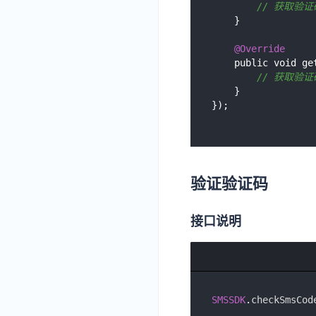
// 获取验
    }

@Override
    public void getCodeFail(int errCode, final String errMsg) {

// 获取验证
    }

验证验证码
接口说明
SMSSDK
.
checkSmsCod