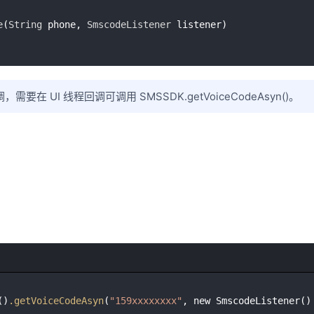
e
(
String
 phone, 
SmscodeListener
需要在 UI 线程回调可调用 SMSSDK.getVoiceCodeAsyn()。
()
.getVoiceCodeAsyn
(
"159xxxxxxxx"
, new SmscodeListener() 