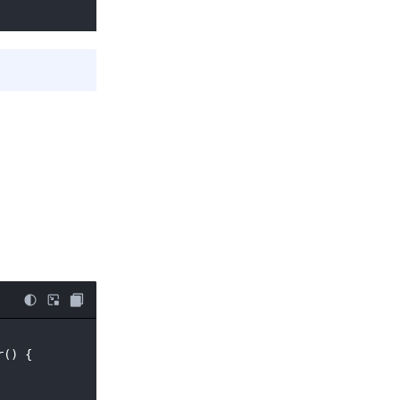
() {
