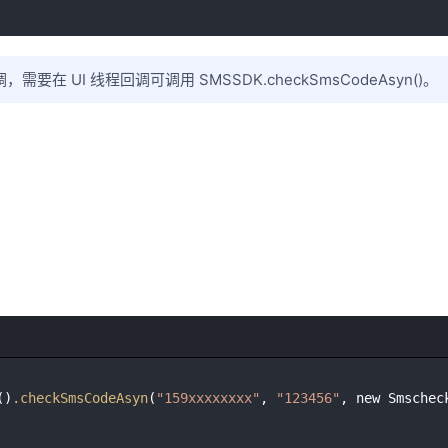
需要在 UI 线程回调可调用 SMSSDK.checkSmsCodeAsyn()。
()
.checkSmsCodeAsyn
(
"159xxxxxxxx"
, 
"123456"
, new Smschec