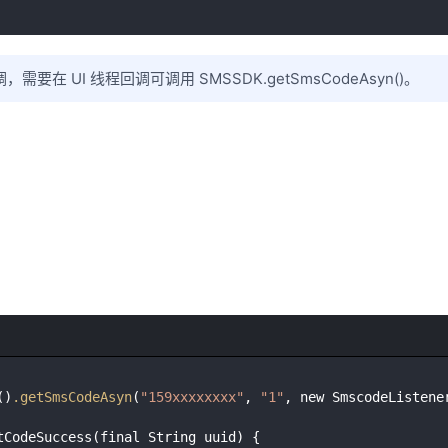
需要在 UI 线程回调可调用 SMSSDK.getSmsCodeAsyn()。
()
.getSmsCodeAsyn
(
"159xxxxxxxx"
, 
"1"
, new SmscodeListener