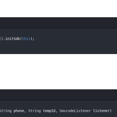
().initSdk(
this
String
 phone, 
String
 tempId, 
SmscodeListener