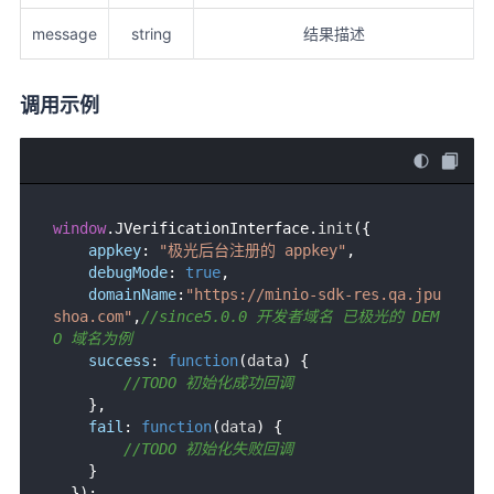
接口说明
message
string
结果描述
参数说明：
调用示例：
调用示例
错误码
window
.
JVerificationInterface
.
init
({

appkey
: 
"极光后台注册的 appkey"
,

debugMode
: 
true
,

domainName
:
"https://minio-sdk-res.qa.jpu
shoa.com"
,
//since5.0.0 开发者域名 已极光的 DEM
O 域名为例
success
: 
function
(
data
) { 

//TODO 初始化成功回调
    }, 

fail
: 
function
(
data
) { 

//TODO 初始化失败回调
    }
