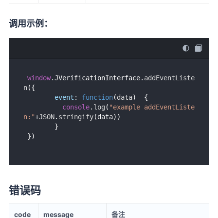
调用示例：
window
.
JVerificationInterface
.
addEventListe
n
({

event
: 
function
(
data
)  { 

console
.
log
(
"example addEventListe
n:"
+
JSON
.
stringify
(data))

        }

错误码
code
message
备注