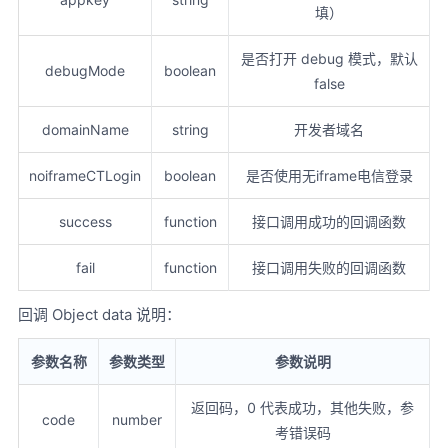
参数说明
填）
调用示例
是否打开 debug 模式，默认
其他说明
debugMode
boolean
false
SDK 一键登录
接口说明
domainName
string
开发者域名
参数说明
调用示例
noiframeCTLogin
boolean
是否使用无iframe电信登录
其他说明
SDK 一键登录 UI 设置
success
function
接口调用成功的回调函数
接口说明
fail
function
接口调用失败的回调函数
参数说明：
调用示例：
回调 Object data 说明：
无遮罩 UI 模式
接口说明
参数名称
参数类型
参数说明
调用示例
返回码，0 代表成功，其他失败，参
其他说明
code
number
考错误码
SDK 事件监听