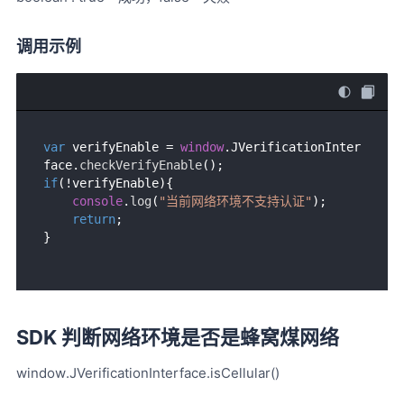
调用示例
var
 verifyEnable = 
window
.
JVerificationInter
face
.
checkVerifyEnable
if
(!verifyEnable){

console
.
log
(
"当前网络环境不支持认证"
);

return
;

SDK 判断网络环境是否是蜂窝煤网络
window.JVerificationInterface.isCellular()