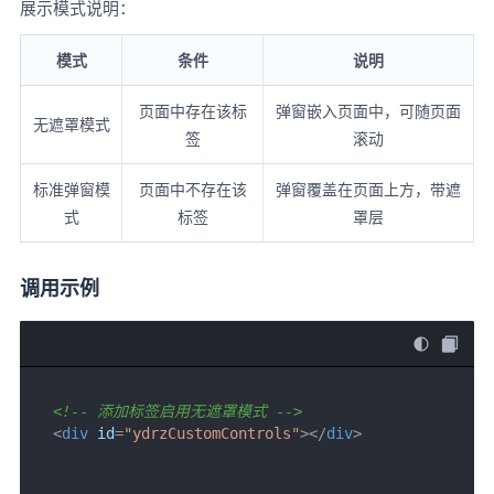
展示模式说明：
模式
条件
说明
页面中存在该标
弹窗嵌入页面中，可随页面
无遮罩模式
签
滚动
标准弹窗模
页面中不存在该
弹窗覆盖在页面上方，带遮
式
标签
罩层
调用示例
<!-- 添加标签启用无遮罩模式 -->
<
div
id
=
"ydrzCustomControls"
>
</
div
>