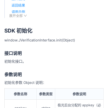
返回结果
调用示例
展开全部
SDK 判断网络环境是否支持
接口说明
SDK 初始化
返回结果
调用示例
window.JVerificationInterface.init(Object)
SDK 判断网络环境是否是蜂窝煤网络
接口说明
接口说明
返回结果
初始化接口。
调用示例
SDK 判断网络环境是否是WiFi网络
参数说明
接口说明
初始化参数 Object 说明：
返回结果
调用示例
参数名称
参数类型
参数说明
SDK 获取号码认证 token
接口说明
极光后台分配的 appkey（必
appkey
string