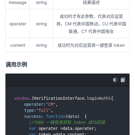
message
string
结果描述
成功时才有此参数，代表对应运营
operater
string
商，CM 代表中国移动，CU 代表中国
联通，CT 代表中国电信
content
string
成功时为对应运营商一键登录 token
调用示例
window
.
JVerificationInterface
.
loginAuth
({

operater
:
"CM"
,

type
:
"full"
,

success
: 
function
(
data
)  { 

//TODO 一键登录获取 token 成功回调
var
 operater =data.
operater
;

var
 token =data.
content
;
