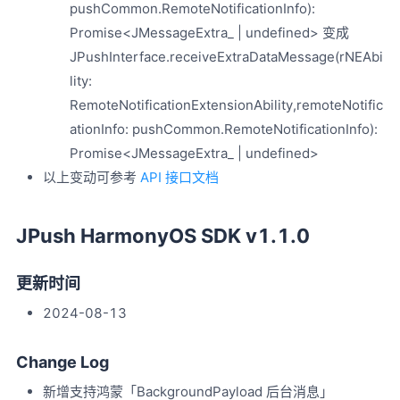
pushCommon.RemoteNotificationInfo):
Promise<JMessageExtra_ | undefined> 变成
JPushInterface.receiveExtraDataMessage(rNEAbi
lity:
RemoteNotificationExtensionAbility,remoteNotific
ationInfo: pushCommon.RemoteNotificationInfo):
Promise<JMessageExtra_ | undefined>
以上变动可参考
API 接口文档
JPush HarmonyOS SDK v1.1.0
更新时间
2024-08-13
Change Log
新增支持鸿蒙「BackgroundPayload 后台消息」