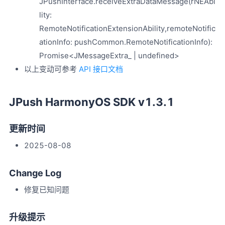
JPushInterface.receiveExtraDataMessage(rNEAbi
lity:
RemoteNotificationExtensionAbility,remoteNotific
ationInfo: pushCommon.RemoteNotificationInfo):
Promise<JMessageExtra_ | undefined>
以上变动可参考
API 接口文档
JPush HarmonyOS SDK v1.3.1
更新时间
2025-08-08
Change Log
修复已知问题
升级提示