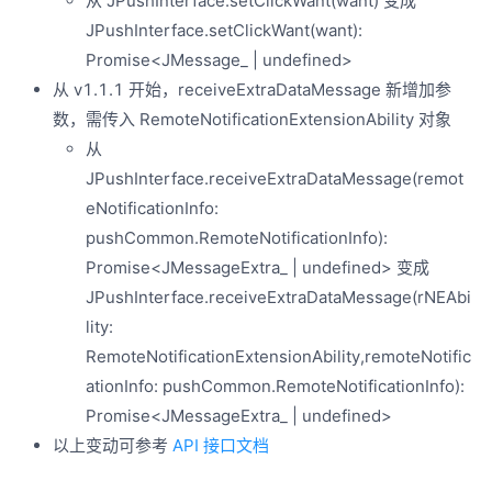
从 JPushInterface.setClickWant(want) 变成
JPushInterface.setClickWant(want):
Promise<JMessage_ | undefined>
从 v1.1.1 开始，receiveExtraDataMessage 新增加参
数，需传入 RemoteNotificationExtensionAbility 对象
从
JPushInterface.receiveExtraDataMessage(remot
eNotificationInfo:
pushCommon.RemoteNotificationInfo):
Promise<JMessageExtra_ | undefined> 变成
JPushInterface.receiveExtraDataMessage(rNEAbi
lity:
RemoteNotificationExtensionAbility,remoteNotific
ationInfo: pushCommon.RemoteNotificationInfo):
Promise<JMessageExtra_ | undefined>
以上变动可参考
API 接口文档