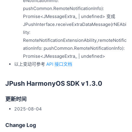
eNotificationInfo:
pushCommon.RemoteNotificationInfo):
Promise<JMessageExtra_ | undefined> 变成
JPushInterface.receiveExtraDataMessage(rNEAbi
lity:
RemoteNotificationExtensionAbility,remoteNotific
ationInfo: pushCommon.RemoteNotificationInfo):
Promise<JMessageExtra_ | undefined>
以上变动可参考
API 接口文档
JPush HarmonyOS SDK v1.3.0
更新时间
2025-08-04
Change Log