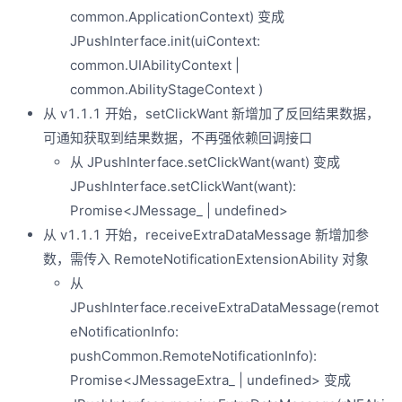
common.ApplicationContext) 变成
JPushInterface.init(uiContext:
common.UIAbilityContext |
common.AbilityStageContext )
从 v1.1.1 开始，setClickWant 新增加了反回结果数据，
可通知获取到结果数据，不再强依赖回调接口
从 JPushInterface.setClickWant(want) 变成
JPushInterface.setClickWant(want):
Promise<JMessage_ | undefined>
从 v1.1.1 开始，receiveExtraDataMessage 新增加参
数，需传入 RemoteNotificationExtensionAbility 对象
从
JPushInterface.receiveExtraDataMessage(remot
eNotificationInfo:
pushCommon.RemoteNotificationInfo):
Promise<JMessageExtra_ | undefined> 变成