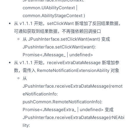
common.UIAbilityContext |
common.AbilityStageContext )
从 v1.1.1 开始，setClickWant 新增加了反回结果数据，
可通知获取到结果数据，不再强依赖回调接口
从 JPushInterface.setClickWant(want) 变成
JPushInterface.setClickWant(want):
Promise<JMessage_ | undefined>
从 v1.1.1 开始，receiveExtraDataMessage 新增加参
数，需传入 RemoteNotificationExtensionAbility 对象
从
JPushInterface.receiveExtraDataMessage(remot
eNotificationInfo:
pushCommon.RemoteNotificationInfo):
Promise<JMessageExtra_ | undefined> 变成
JPushInterface.receiveExtraDataMessage(rNEAbi
lity: