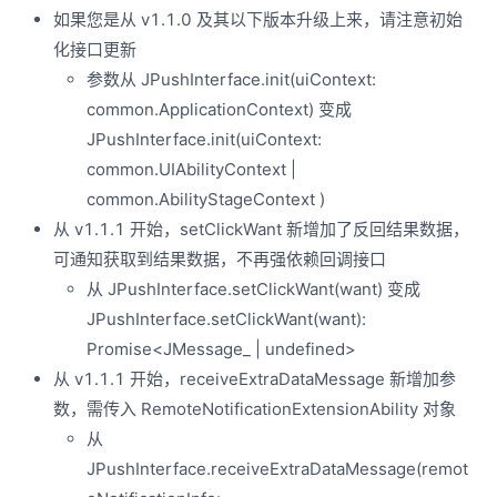
如果您是从 v1.1.0 及其以下版本升级上来，请注意初始
化接口更新
参数从 JPushInterface.init(uiContext:
common.ApplicationContext) 变成
JPushInterface.init(uiContext:
common.UIAbilityContext |
common.AbilityStageContext )
从 v1.1.1 开始，setClickWant 新增加了反回结果数据，
可通知获取到结果数据，不再强依赖回调接口
从 JPushInterface.setClickWant(want) 变成
JPushInterface.setClickWant(want):
Promise<JMessage_ | undefined>
从 v1.1.1 开始，receiveExtraDataMessage 新增加参
数，需传入 RemoteNotificationExtensionAbility 对象
从
JPushInterface.receiveExtraDataMessage(remot