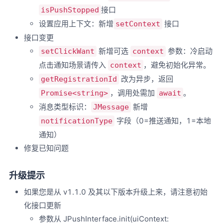
Change Log
接口
isPushStopped
升级提示
设置应用上下文：新增
接口
setContext
JPush HarmonyOS SDK v1.0.0
接口变更
更新时间
新增可选
参数：冷启动
setClickWant
context
Change Log
点击通知场景请传入
，避免初始化异常。
context
升级提示
改为异步，返回
getRegistrationId
，调用处需加
。
Promise<string>
await
消息类型标识：
新增
JMessage
字段（0=推送通知，1=本地
notificationType
通知）
修复已知问题
升级提示
如果您是从 v1.1.0 及其以下版本升级上来，请注意初始
化接口更新
参数从 JPushInterface.init(uiContext: