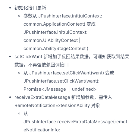
初始化接口更新
参数从 JPushInterface.init(uiContext:
common.ApplicationContext) 变成
JPushInterface.init(uiContext:
common.UIAbilityContext |
common.AbilityStageContext )
setClickWant 新增加了反回结果数据，可通知获取到结果
数据，不再强依赖回调接口
从 JPushInterface.setClickWant(want) 变成
JPushInterface.setClickWant(want):
Promise<JMessage_ | undefined>
receiveExtraDataMessage 新增加参数，需传入
RemoteNotificationExtensionAbility 对象
从
JPushInterface.receiveExtraDataMessage(remot
eNotificationInfo: