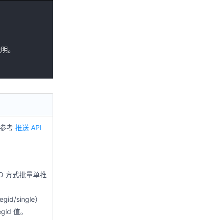
情参考
推送 API
ID 方式批量单推
egid/single）
gid 值。