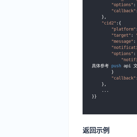
"options"
:
"callback"
    },

"cid2"
:{

"platform"
"target"
: 
"message"
:
"notificat
"options"
: 
"notif
具体参考 
push
 api
        }

"callback"
    },

    ...

返回示例