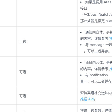
如果是调用 Alia
接口
（/v3/push/batch/a
那此处就是指定 alia
通知内容体，是
的内容，详情参考
推
可选
与 message
一，可以二者并存。
消息内容体，是
的内容，详情参考
推
可选
与 notificati
其一，可以二者并存
短信渠道补充送达内
可选
推送 API
。
推送可选参数，详