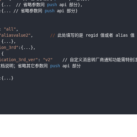
 {...  // 省略参数同 
push
 api 部分},

:{... // 省略参数同 
push
 api 部分}

: 
"all"
,

"aliasvalue2"
,       
//
 此处填写的是 regid 值或者 alias 值

 {...},

ion_3rd"
:{...},

{

ication_3rd_ver"
: 
"v2"
    // 自定义消息转厂商通知功能需特别
 文档说明；省略其它参数同 
push
 api 部分

:{...}
