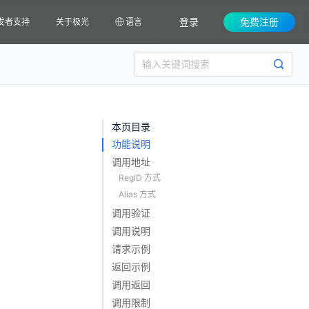
登录
免费注册
发者支持
关于极光
语言
本页目录
功能说明
调用地址
RegID 方式
Alias 方式
调用验证
调用说明
请求示例
返回示例
调用返回
调用限制