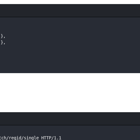
},

},

tch/regid/single HTTP/1.1