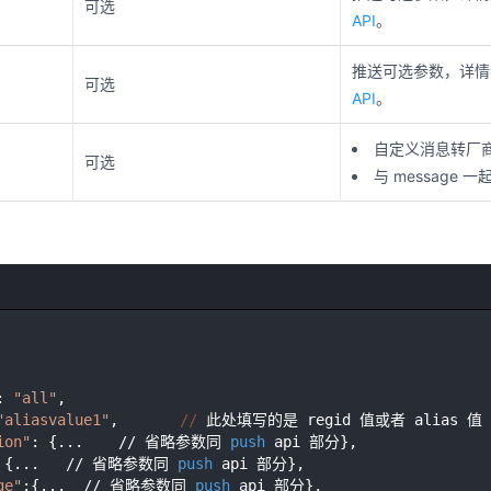
可选
API
。
推送可选参数，详
可选
API
。
自定义消息转厂
可选
与 message 
: 
"all"
,

"aliasvalue1"
,       
//
 此处填写的是 regid 值或者 alias 值

ion"
: {...    // 省略参数同 
push
 api 部分},

 {...   // 省略参数同 
push
 api 部分},

ge"
:{...  // 省略参数同 
push
 api 部分},
