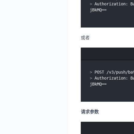
> 
Authorization: B
jBkMQ==
或者
> 
POST /v3/push/ba
> 
Authorization: B
jBkMQ==
请求参数