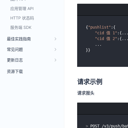
应用管理 API
HTTP 状态码
{
"pushlist"
:{

服务端 SDK
"cid 值 1"
:{...
"cid 值 2"
:{...
最佳实践指南
    ...

常见问题
更新日志
资源下载
请求示例
请求报头
> 
POST /v3/push/ba