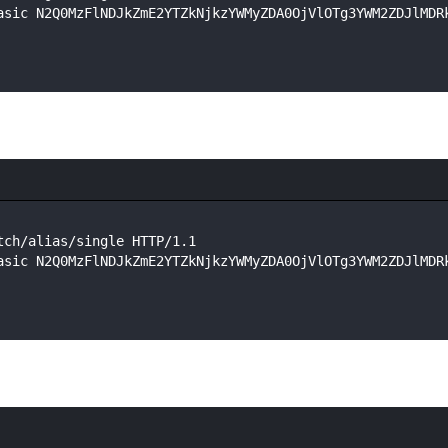
asic N2Q0MzFlNDJkZmE2YTZkNjkzYWMyZDA0OjVlOTg3YWM2ZDJlMDR
tch/alias/single HTTP/1.1
asic N2Q0MzFlNDJkZmE2YTZkNjkzYWMyZDA0OjVlOTg3YWM2ZDJlMDR