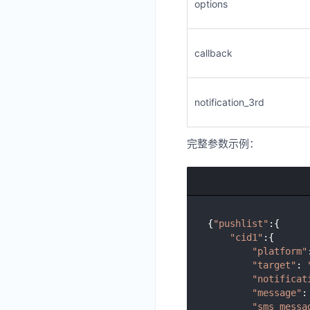
options
callback
notification_3rd
完整参数示例：
{
"pushlist"
:{

"cid1"
:{

"platform"
"target"
: 
"notificat
"message"
:
"sms_messa