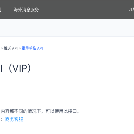
例
海外消息服务
开
>
推送 API
>
批量单推 API
I（VIP）
送内容都不同的情况下，可以使用此接口。
系：
商务客服