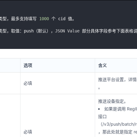
类型，最多支持填写 
1000
 个 cid 值。

类型，取值：push（默认），
JSON
Value
选项
含义
推送平台设置，详
必填
。
推送设备指定。
如果是调用 Reg
接口
（/v3/push/batch/r
必填
，那此处就是指定 re