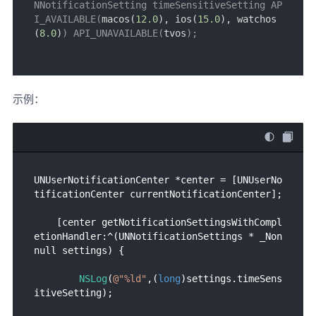
NNotificationSetting timeSensitiveSetting AP
I_AVAILABLE(
macos(
12.0
), ios(
15.0
), watchos
(
8.0
)
) API_UNAVAILABLE(
tvos
);
示例：
UNUserNotificationCenter *center = [UNUserNo
tificationCenter currentNotificationCenter];

    [center getNotificationSettingsWithCompl
etionHandler:^(UNNotificationSettings * _Non
null settings) {

NSLog
(
@"%ld"
,(
long
)settings.timeSens
itiveSetting);
