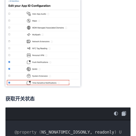
获取开关状态
@property (
NS_NONATOMIC_IOSONLY, readonly
) U