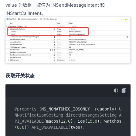
value 为数组，取值为 INSendMessageIntent 和
INStartCallIntent。
获取开关状态
@property (
NS_NONATOMIC_IOSONLY, readonly
) U
NNotificationSetting directMessagesSetting A
PI_AVAILABLE(
macos(
12.0
), ios(
15.0
), watchos
(
8.0
)
) API_UNAVAILABLE(
tvos
);