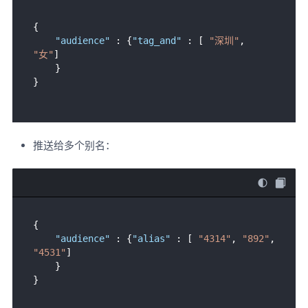
{
"audience"
:
{
"tag_and"
:
[
"深圳"
,
"女"
]
}
}
推送给多个别名：
{
"audience"
:
{
"alias"
:
[
"4314"
,
"892"
,
"4531"
]
}
}