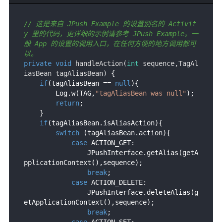
// 这是来自 JPush Example 的设置别名的 Activit
y 里的代码，更详细的示例请参考 JPush Example。一
般 App 的设置的调用入口，在任何方便的地方调用都可
以。
private
void
handleAction
(
int
 sequence,TagAl
iasBean tagAliasBean
)
 {

if
(tagAliasBean == 
null
){

        Log.w(TAG,
"tagAliasBean was null"
);

return
;

    }

if
(tagAliasBean.isAliasAction){

switch
 (tagAliasBean.action){

case
 ACTION_GET:

                JPushInterface.getAlias(getA
pplicationContext(),sequence);

break
;

case
 ACTION_DELETE:

                JPushInterface.deleteAlias(g
etApplicationContext(),sequence);

break
;

case
 ACTION_SET:
