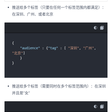
推送给多个标签（只要在任何一个标签范围内都满足）：
在深圳、广州、或者北京
{
"audience"
:
{
"tag"
:
[
"深圳"
,
"广州"
,
"北京"
]
}
}
推送给多个标签（需要同时在多个标签范围内）：在深圳
并且是“女”