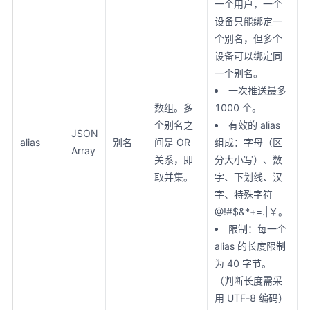
一个用户，一个
设备只能绑定一
个别名，但多个
设备可以绑定同
一个别名。
一次推送最多
数组。多
1000 个。
个别名之
有效的 alias
JSON
alias
别名
间是 OR
组成：字母（区
Array
关系，即
分大小写）、数
取并集。
字、下划线、汉
字、特殊字符
@!#$&*+=.|￥。
限制：每一个
alias 的长度限制
为 40 字节。
（判断长度需采
用 UTF-8 编码）