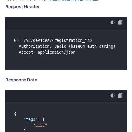
Request Header
GET /v3/devices/{registration_id}

  Authorization: Basic (base64 auth string)

Response Data
{
"tags"
:
[
"1122"
]
,