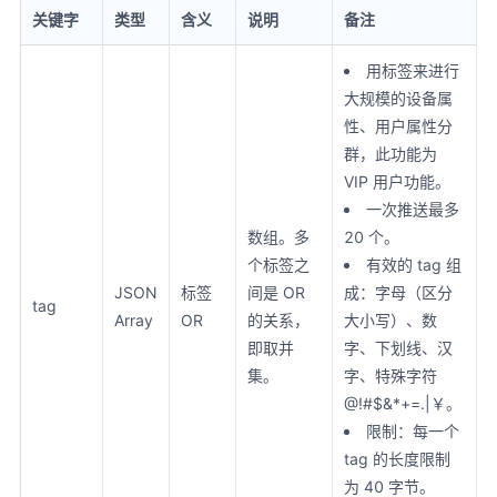
关键字
类型
含义
说明
备注
用标签来进行
大规模的设备属
性、用户属性分
群，此功能为
VIP 用户功能。
一次推送最多
数组。多
20 个。
个标签之
有效的 tag 组
JSON
标签
间是 OR
成：字母（区分
tag
Array
OR
的关系，
大小写）、数
即取并
字、下划线、汉
集。
字、特殊字符
@!#$&*+=.|￥。
限制：每一个
tag 的长度限制
为 40 字节。