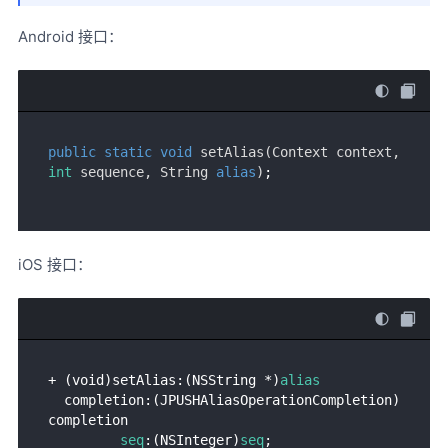
Android 接口：
public
static
void
setAlias
(
Context context, 
int
 sequence, String 
alias
)
iOS 接口：
+ (void)setAlias:(NSString *)
alias
  completion:(JPUSHAliasOperationCompletion)
completion

seq
:(NSInteger)
seq