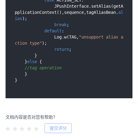
                JPushInterface.setAlias(getA
pplicationContext(),sequence,tagAliasBean.
al
ias
);

break
;

default
:

                Log.w(TAG,
"unsupport alias a
ction type"
);

return
;

        }

    }
else
 {

//tag operation
    }

文档内容是否对您有帮助？
提交评分