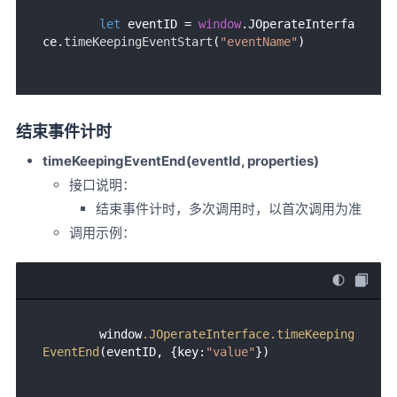
let
 eventID = 
window
.
JOperateInterfa
ce
.
timeKeepingEventStart
(
"eventName"
结束事件计时
timeKeepingEventEnd(eventId, properties)
接口说明：
结束事件计时，多次调用时，以首次调用为准
调用示例：
        window
.JOperateInterface
.timeKeeping
EventEnd
(eventID, {key:
"value"