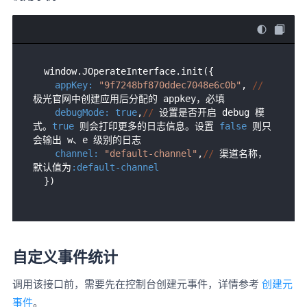
删除事件计时
清除所有计时事件
进入数据校验模式
  window.JOperateInterface.init({

Demo 接口部分
appKey:
"9f7248bf870ddec7048e6c0b"
, 
//
获取用户数据
极光官网中创建应用后分配的 appkey，必填

用户标识 UserID 说明
debugMode:
true
,
//
 设置是否开启 debug 模
式。
true
 则会打印更多的日志信息。设置 
false
 则只
事件统计 Event 类
会输出 w、e 级别的日志

触达渠道 UserChannel 类
channel:
"default-channel"
,
//
 渠道名称，
默认值为
:default-channel
自定义事件统计
调用该接口前，需要先在控制台创建元事件，详情参考
创建元
事件
。