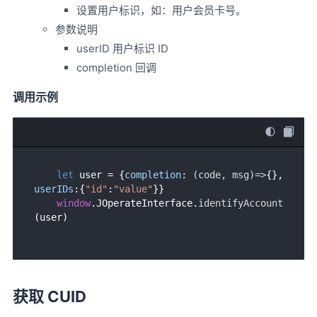
设置用户标识，如：用户会员卡号。
参数说明
userID 用户标识 ID
completion 回调
调用示例
let
 user = {
completion
: 
(
code, msg
)=>
{}, 
userIDs
:{
"id"
:
"value"
}}

window
.
JOperateInterface
.
identifyAccount
获取 CUID