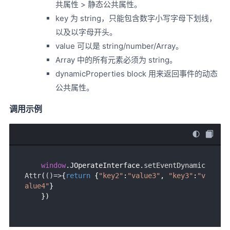
共属性 > 静态公共属性。
key 为 string，只能包含数字小写字母下划线，
以及以字母开头。
value 可以是 string/number/Array。
Array 中的所有元素必须为 string。
dynamicProperties block 用来返回事件的动态
公共属性。
调用示例
window
.
JOperateInterface
.
setEventDynamic
Attr
(
()=>
{
return
 {
"key2"
:
"value3"
, 
"key3"
:
"v
alue4"
}
