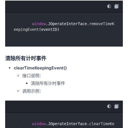
window
.
JOperateInterface
.
removeTimeK
eepingEvent
清除所有计时事件
clearTimeKeepingEvent()
接口说明：
清除所有计时事件
调用示例：
window
.
JOperateInterface
.
clearTimeKe