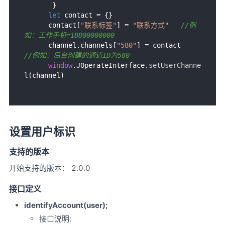
       }

let
 contact = {}

      contact[
"联系标签"
] = 
"联系方式"
//例
如：工作手机=18800000000
      channel.
channels
[
"580"
] = contact      
//例如：后台创建的通道ID为580
window
.
JOperateInterface
.
setUserChanne
l
设置用户标识
支持的版本
开始支持的版本： 2.0.0
接口定义
identifyAccount(user);
接口说明: