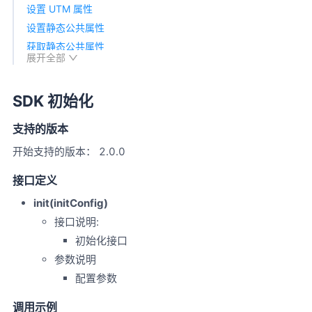
设置 UTM 属性
设置静态公共属性
获取静态公共属性
展开全部
删除所有的静态公共属性
设置动态公共属性
SDK 初始化
设置预置属性的地址位置信息
设置用户属性
支持的版本
设置覆盖方式的用户属性
开始支持的版本： 2.0.0
设置仅首次生效的用户属性
设置累加方式的用户属性
接口定义
设置追加方式的用户属性
init(initConfig)
删除用户属性
接口说明:
统计事件时长
初始化接口
开始事件计时
参数说明
结束事件计时
配置参数
暂停事件计时
调用示例
恢复事件计时