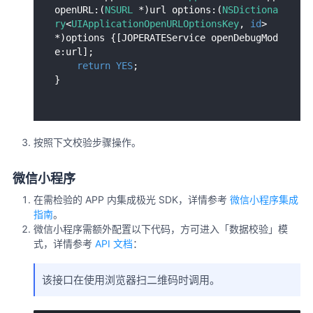
openURL:(
NSURL
 *)url options:(
NSDictiona
ry
<
UIApplicationOpenURLOptionsKey
, 
id
> 
*)options {[JOPERATEService openDebugMod
e:url];

return
YES
;

按照下文校验步骤操作。
微信小程序
在需检验的 APP 内集成极光 SDK，详情参考
微信小程序集成
指南
。
微信小程序需额外配置以下代码，方可进入「数据校验」模
式，详情参考
API 文档
：
该接口在使用浏览器扫二维码时调用。